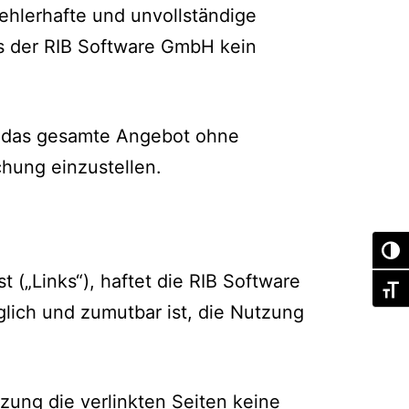
ehlerhafte und unvollständige
ns der RIB Software GmbH kein
er das gesamte Angebot ohne
chung einzustellen.
Umsch
 („Links“), haftet die RIB Software
Schri
lich und zumutbar ist, die Nutzung
zung die verlinkten Seiten keine